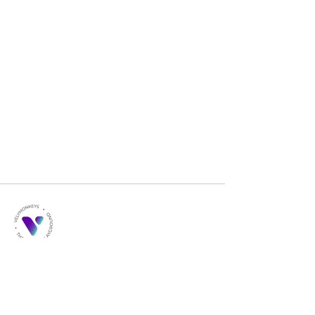
상호 : 주식회사 블리몽키즈
​대표이사 : 유승완
​사업자등록번호 :
384-88-01400
E-Mail :
partnership@velymonkeys.com