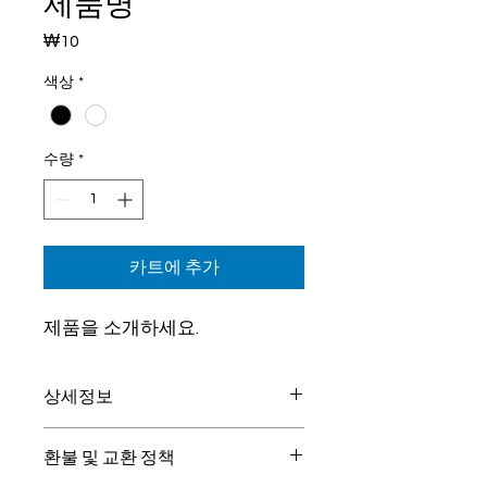
제품명
₩10
가
격
색상
*
수량
*
카트에 추가
제품을 소개하세요.  
상세정보
제품의 세부 사항들을 입력하세요. 제품
환불 및 교환 정책
의 크기, 재질, 관리방법 등 친절하고 상
세한 설명은 구매에 대한 확신을 심어줍