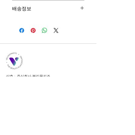
"환불 정책", "제품 관리법" 등 고객들에
니다. 제품의 어떤 부분이 소비자들에게
배송정보
게 유용한 추가 제품 정보를 제공하세
어필할 것인지 우선순위를 잘 생각해 적
요.
어주세요.
배송정보를 입력하세요. 배송방법, 비용
등 정확하고 깔끔한 설명은 소비자들에
게 내 제품 구매에 대한 확신을 심어줍
니다.
상호 : 주식회사 블리몽키즈
​대표이사 : 유승완
​사업자등록번호 :
384-88-01400
E-Mail :
partnership@velymonkeys.com
서울특별시 서초구 강남대로53길 8, 7-27호
홍대오피스 서울특별시 마포구 양화로 186, LC타워 6층
해외수출 / 마케팅 제휴 문의 :
partnership@velymonkeys.com