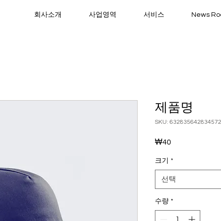
회사소개
사업영역
서비스
News R
제품명
SKU: 63283564283457
₩40
가
격
크기
*
선택
수량
*