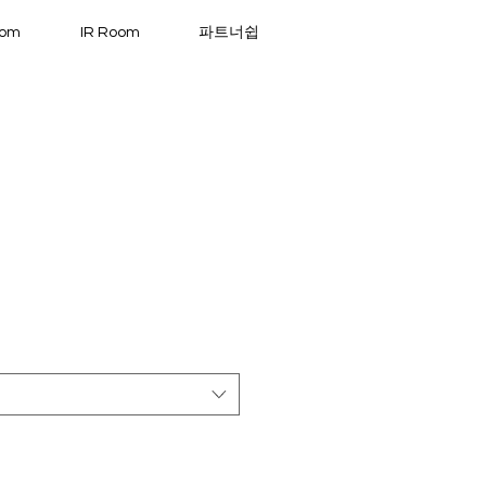
oom
IR Room
파트너쉽
2