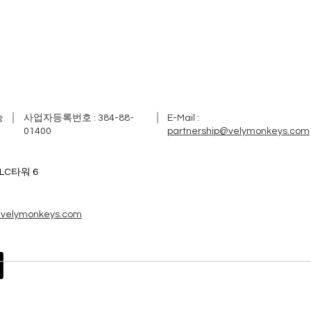
승
​사업자등록번호 : 384-88-
E-Mail :
01400
partnership@velymonkeys.com
LC타워 6
@velymonkeys.com