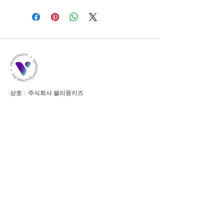
배송정보를 입력하세요. 배송방법, 비용
등 정확하고 깔끔한 설명은 소비자들에
게 내 제품 구매에 대한 확신을 심어줍
니다.
상호 : 주식회사 블리몽키즈
​대표이사 : 유승완
​사업자등록번호 :
384-88-01400
E-Mail :
partnership@velymonkeys.com
서울특별시 서초구 강남대로53길 8, 7-27호
홍대오피스 서울특별시 마포구 양화로 186, LC타워 6층
해외수출 / 마케팅 제휴 문의 :
partnership@velymonkeys.com